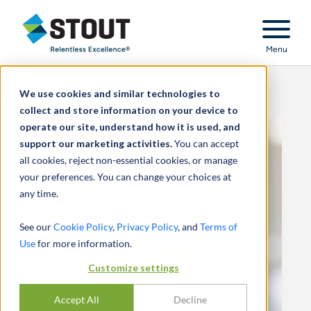
Stout Relentless Excellence
Menu
We use cookies and similar technologies to
collect and store information on your device to
operate our site, understand how it is used, and
support our marketing activities.
You can accept
all cookies, reject non-essential cookies, or manage
your preferences. You can change your choices at
any time.
See our
Cookie Policy
,
Privacy Policy
, and
Terms of
Use
for more information.
Customize settings
Accept All
Decline