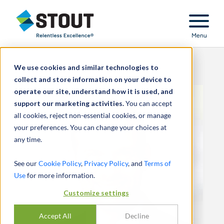
Stout Relentless Excellence
Menu
We use cookies and similar technologies to
collect and store information on your device to
operate our site, understand how it is used, and
support our marketing activities.
You can accept
all cookies, reject non-essential cookies, or manage
your preferences. You can change your choices at
any time.
See our
Cookie Policy
,
Privacy Policy
, and
Terms of
Use
for more information.
Customize settings
Accept All
Decline