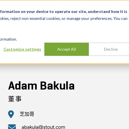
关于我们
新闻动态
诚聘英才
办事处
nformation on your device to operate our site, understand how it is
okies, reject non-essential cookies, or manage your preferences. You can
行业
经验
见解
ormation.
Customize settings
Accept All
Decline
Adam Bakula
董事
芝加哥
abakula@stout.com