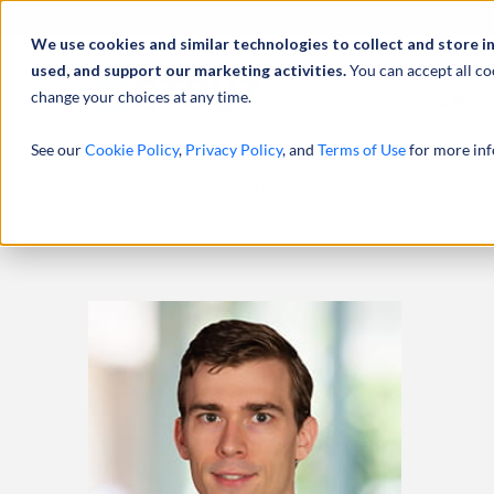
We use cookies and similar technologies to collect and store i
used, and support our marketing activities.
You can accept all co
change your choices at any time.
服务
See our
Cookie Policy
,
Privacy Policy
, and
Terms of Use
for more inf
主页
专业人员
ADAM BAKULA