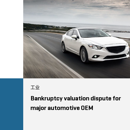
工业
Bankruptcy valuation dispute for
major automotive OEM