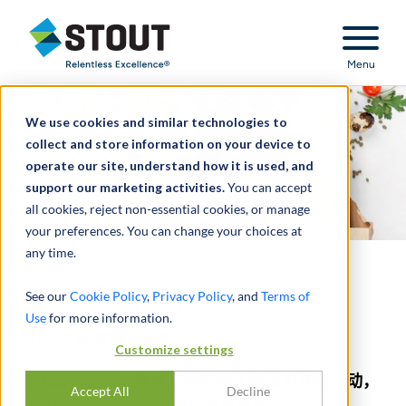
Stout Relentless Excellence
Menu
We use cookies and similar technologies to
collect and store information on your device to
operate our site, understand how it is used, and
support our marketing activities.
You can accept
all cookies, reject non-essential cookies, or manage
your preferences. You can change your choices at
any time.
杂货零售业：
See our
Cookie Policy
,
Privacy Policy
, and
Terms of
Use
for more information.
2022 年度行业动态
Customize settings
2022 年，杂货零售市场实现了强劲的并购活动，
Accept All
Decline