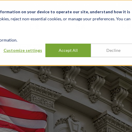
关于我们
新闻动态
诚聘英才
办事处
nformation on your device to operate our site, understand how it is
okies, reject non-essential cookies, or manage your preferences. You can
行业
经验
见解
ormation.
政府服务业
Customize settings
Accept All
Decline