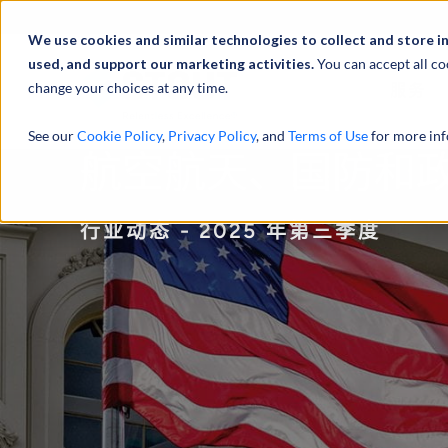
We use cookies and similar technologies to collect and store i
used, and support our marketing activities.
You can accept all co
change your choices at any time.
服务
See our
Cookie Policy
,
Privacy Policy
, and
Terms of Use
for more inf
航空航天、国防和
行业动态 - 2025 年第三季度