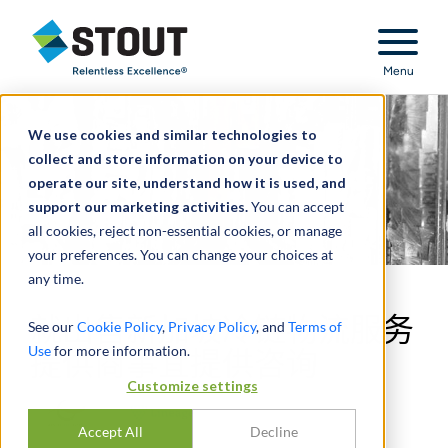
Stout Relentless Excellence
Menu
We use cookies and similar technologies to
collect and store information on your device to
operate our site, understand how it is used, and
support our marketing activities.
You can accept
all cookies, reject non-essential cookies, or manage
your preferences. You can change your choices at
any time.
就出售新加坡冷链物流服务
See our
Cookie Policy
,
Privacy Policy
, and
Terms of
Use
for more information.
提供商事宜提供咨询
Customize settings
Accept All
Decline