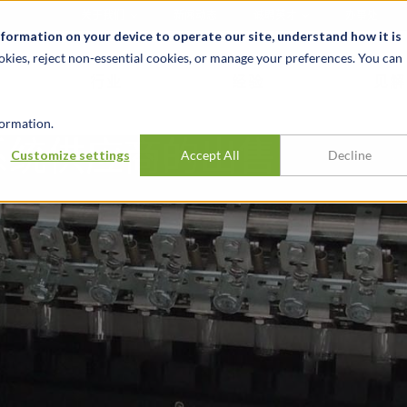
关于我们
新闻动态
诚聘英才
办事处
nformation on your device to operate our site, understand how it is
okies, reject non-essential cookies, or manage your preferences. You can
行业
经验
见解
ormation.
系统供应商的出售
Customize settings
Accept All
Decline