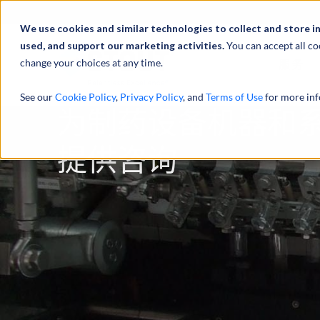
We use cookies and similar technologies to collect and store i
used, and support our marketing activities.
You can accept all co
change your choices at any time.
服务
See our
Cookie Policy
,
Privacy Policy
, and
Terms of Use
for more inf
为制药设备机器和
提供咨询