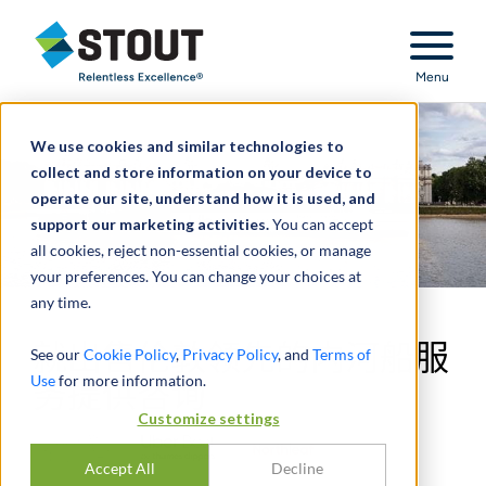
Stout Relentless Excellence
Menu
We use cookies and similar technologies to
collect and store information on your device to
operate our site, understand how it is used, and
support our marketing activities.
You can accept
all cookies, reject non-essential cookies, or manage
your preferences. You can change your choices at
any time.
就出售伦敦领先的内河船服
See our
Cookie Policy
,
Privacy Policy
, and
Terms of
Use
for more information.
务提供咨询
Customize settings
Accept All
Decline