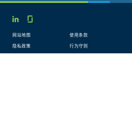
Glassdoor
LINKEDIN
网站地图
使用条款
隐私政策
行为守则
COOKIES
联系我们
STOUT LOGO
© 2026 Stout Risius Ross, LLC | Stout is not a CPA firm.