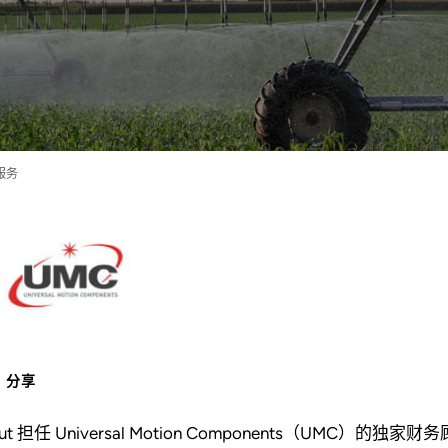
服务
分享
out 担任 Universal Motion Components（UM