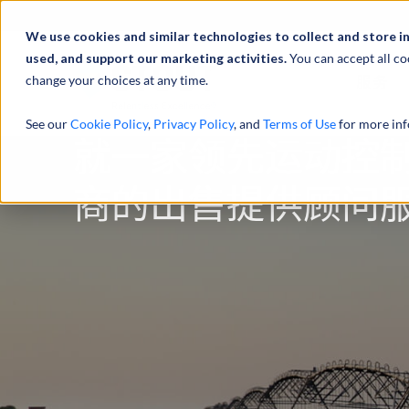
We use cookies and similar technologies to collect and store i
used, and support our marketing activities.
You can accept all co
change your choices at any time.
服务
See our
Cookie Policy
,
Privacy Policy
, and
Terms of Use
for more inf
就一家领先运动控
商的出售提供顾问