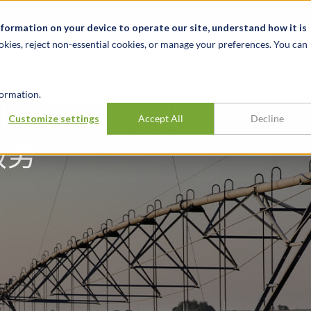
关于我们
新闻动态
诚聘英才
办事处
nformation on your device to operate our site, understand how it is
okies, reject non-essential cookies, or manage your preferences. You can
行业
经验
见解
ormation.
制和动力总成供应
Customize settings
Accept All
Decline
服务