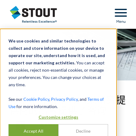
Stout Relentless Excellence
Menu
We use cookies and similar technologies to
collect and store information on your device to
operate our site, understand how it is used, and
support our marketing activities.
You can accept
all cookies, reject non-essential cookies, or manage
your preferences. You can change your choices at
any time.
就卫生经济学与结果研究提
See our
Cookie Policy
,
Privacy Policy
, and
Terms of
Use
for more information.
供商的出售提供了咨询
Customize settings
Accept All
Decline