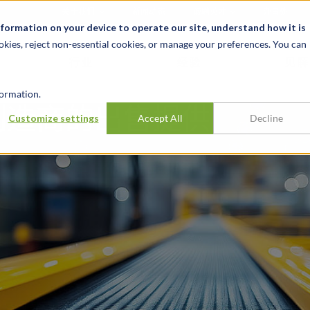
关于我们
新闻动态
诚聘英才
办事处
nformation on your device to operate our site, understand how it is
okies, reject non-essential cookies, or manage your preferences. You can
行业
经验
见解
ormation.
制造商的出售提供
Customize settings
Accept All
Decline