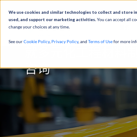
We use cookies and similar technologies to collect and store i
used, and support our marketing activities.
You can accept all co
change your choices at any time.
服务
See our
Cookie Policy
,
Privacy Policy
, and
Terms of Use
for more inf
就多元化工程材料
咨询