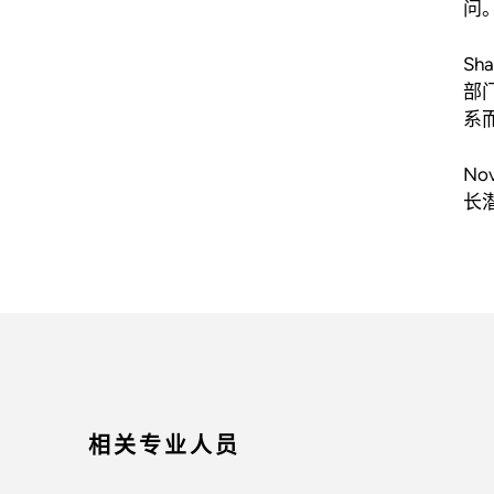
问。
S
部
系
No
长潜
相关专业人员