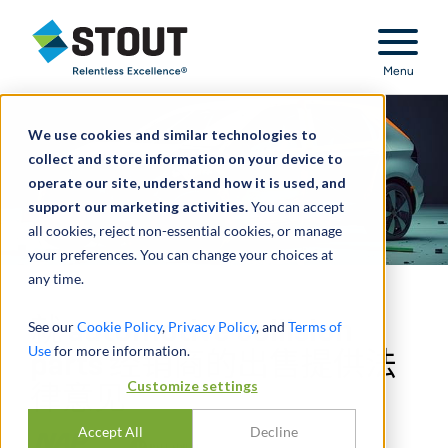
Stout Relentless Excellence
Menu
We use cookies and similar technologies to
collect and store information on your device to
operate our site, understand how it is used, and
support our marketing activities.
You can accept
all cookies, reject non-essential cookies, or manage
your preferences. You can change your choices at
any time.
就 automotive collision
See our
Cookie Policy
,
Privacy Policy
, and
Terms of
Use
for more information.
parts 经销商的出售提供法
Customize settings
律意见
Accept All
Decline