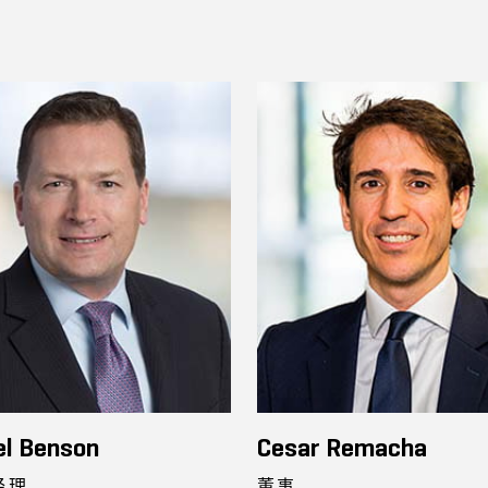
el Benson
Cesar Remacha
经理
董事