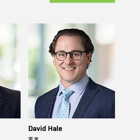
David Hale
董事