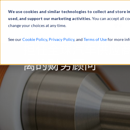
We use cookies and similar technologies to collect and store i
used, and support our marketing activities.
You can accept all co
change your choices at any time.
服务
See our
Cookie Policy
,
Privacy Policy
, and
Terms of Use
for more inf
担任全球汽车供应
离的财务顾问