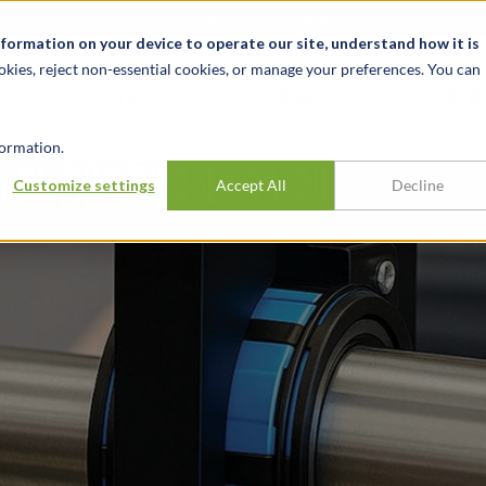
关于我们
新闻动态
诚聘英才
办事处
nformation on your device to operate our site, understand how it is
okies, reject non-essential cookies, or manage your preferences. You can
行业
经验
见解
ormation.
商外部塑料业务剥
Customize settings
Accept All
Decline