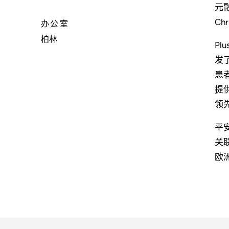
元融
Ch
办公室
柏林
P
发
患
提
领
平
关
欧