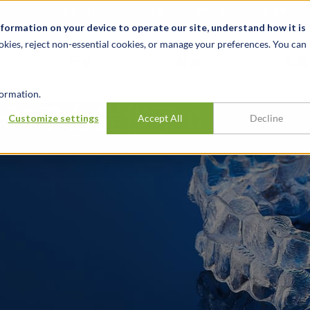
关于我们
新闻动态
诚聘英才
办事处
nformation on your device to operate our site, understand how it is
okies, reject non-essential cookies, or manage your preferences. You can
行业
经验
见解
ormation.
科平台提供了 C
Customize settings
Accept All
Decline