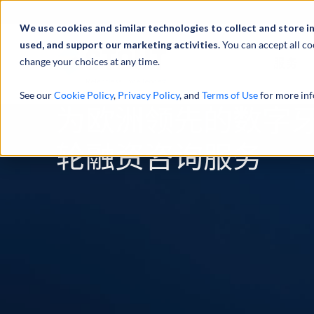
We use cookies and similar technologies to collect and store i
used, and support our marketing activities.
You can accept all co
change your choices at any time.
服务
See our
Cookie Policy
,
Privacy Policy
, and
Terms of Use
for more inf
为欧洲领先的数字牙
轮融资咨询服务