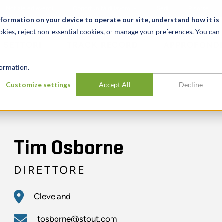
Notizie ed eventi
Opportunità di lavoro
Sedi
Risorse
nformation on your device to operate our site, understand how it is
okies, reject non-essential cookies, or manage your preferences. You can
SETTORI
TRACK RECORD
APPROFONDI
ormation.
Customize settings
Accept All
Decline
Tim Osborne
DIRETTORE
Cleveland
tosborne@stout.com