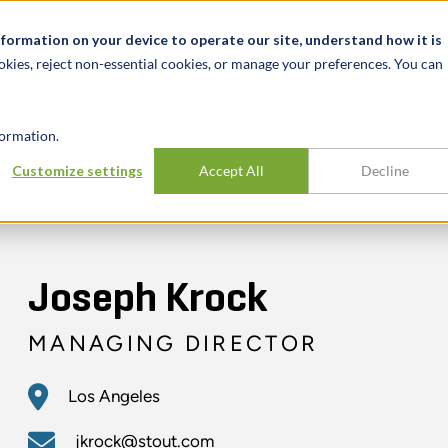
Notizie ed eventi
Opportunità di lavoro
Sedi
Risorse
nformation on your device to operate our site, understand how it is
okies, reject non-essential cookies, or manage your preferences. You can
SETTORI
TRACK RECORD
APPROFONDI
ormation.
Customize settings
Accept All
Decline
Joseph Krock
MANAGING DIRECTOR
Los Angeles
jkrock@stout.com