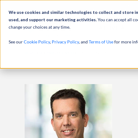
Profilo
We use cookies and similar technologies to collect and store i
used, and support our marketing activities.
You can accept all co
change your choices at any time.
ATTIVITÀ
See our
Cookie Policy
,
Privacy Policy
, and
Terms of Use
for more inf
HOMEPAGE
PROFESSIONISTI
JOSEPH A. KROCK, PH.D.