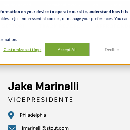
Notizie ed eventi
Opportunità di lavoro
Sedi
Risorse
nformation on your device to operate our site, understand how it is
okies, reject non-essential cookies, or manage your preferences. You can
SETTORI
TRACK RECORD
APPROFONDI
ormation.
Customize settings
Accept All
Decline
Jake Marinelli
VICEPRESIDENTE
Philadelphia
jmarinelli@stout.com