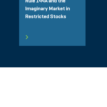
Rule 144A and the
Imaginary Market in
Restricted Stocks
MAPPA DEL SITO
CONDIZIONI
PRIVACY
© 2026 Stout Risius Ross, LLC | Stout is not a CPA firm.