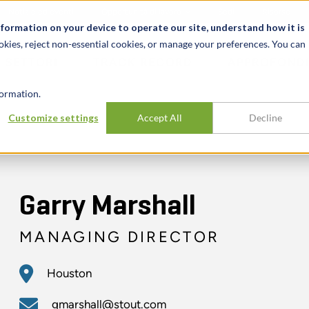
Notizie ed eventi
Opportunità di lavoro
Sedi
Risorse
nformation on your device to operate our site, understand how it is
okies, reject non-essential cookies, or manage your preferences. You can
SETTORI
TRACK RECORD
APPROFONDI
ormation.
Customize settings
Accept All
Decline
Garry Marshall
MANAGING DIRECTOR
Houston
gmarshall@stout.com