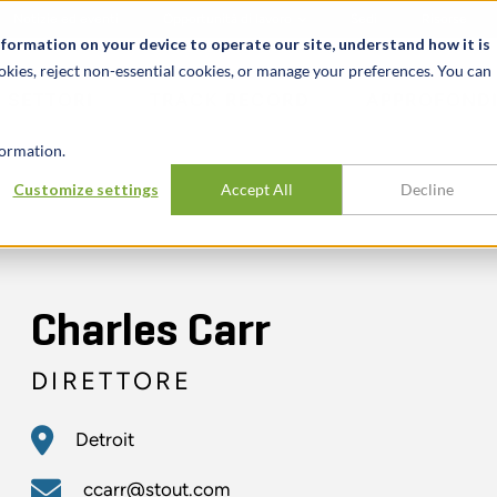
Notizie ed eventi
Opportunità di lavoro
Sedi
Risorse
nformation on your device to operate our site, understand how it is
okies, reject non-essential cookies, or manage your preferences. You can
SETTORI
TRACK RECORD
APPROFONDI
ormation.
Customize settings
Accept All
Decline
Charles Carr
DIRETTORE
Detroit
ccarr@stout.com