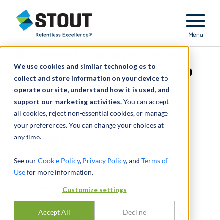
Stout Relentless Excellence
Menu
Gli esperti della proprietà
We use cookies and similar technologies to
intellettuale di Stout sono
collect and store information on your device to
stati riconosciuti come i
operate our site, understand how it is used, and
support our marketing activities.
migliori professionisti del
You can accept
all cookies, reject non-essential cookies, or manage
mondo nell'ambito dei
your preferences. You can change your choices at
brevetti
any time.
June 12, 2019
See our
Cookie Policy
,
Privacy Policy
, and
Terms of
Use
for more information.
CONDIVIDERE
Customize settings
Accept All
Decline
John Bone, David Haas, Steve Holzen e Michele