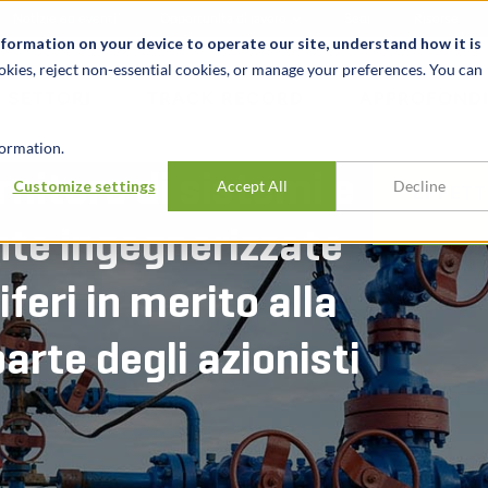
Notizie ed eventi
Opportunità di lavoro
Sedi
Risorse
nformation on your device to operate our site, understand how it is
okies, reject non-essential cookies, or manage your preferences. You can
SETTORI
TRACK RECORD
APPROFONDI
ormation.
nitore di sistemi e
Customize settings
Accept All
Decline
EFFETT
nte ingegnerizzate
feri in merito alla
arte degli azionisti