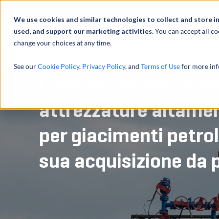
Profilo
We use cookies and similar technologies to collect and store i
used, and support our marketing activities.
You can accept all co
change your choices at any time.
ATTIVITÀ
See our
Cookie Policy
,
Privacy Policy
, and
Terms of Use
for more inf
Consulenza per un for
attrezzature altame
per giacimenti petroli
sua acquisizione da p