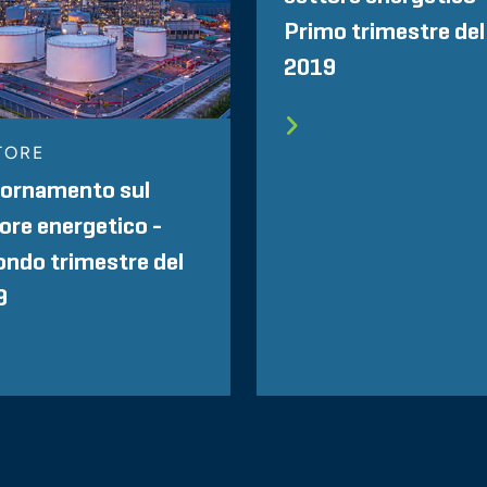
Primo trimestre del
2019
TORE
iornamento sul
ore energetico -
ndo trimestre del
9