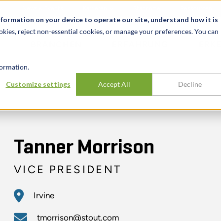
News & Events
Karrieren
Standorte
Ressourcen
nformation on your device to operate our site, understand how it is
okies, reject non-essential cookies, or manage your preferences. You can
BRANCHEN
ERFAHRUNG
ERK
ormation.
Customize settings
Accept All
Decline
Tanner Morrison
VICE PRESIDENT
Irvine
tmorrison@stout.com