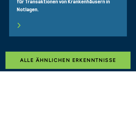
für Transaktionen von Krankenhäusern in
Notlagen.
ALLE ÄHNLICHEN ERKENNTNISSE
Glassdoor
LINKEDIN
SEITENVERZEICHNIS
NUTZUNGSBEDINGUNGEN
PRIVATSPHÄRE
VERHALTENSKODEX