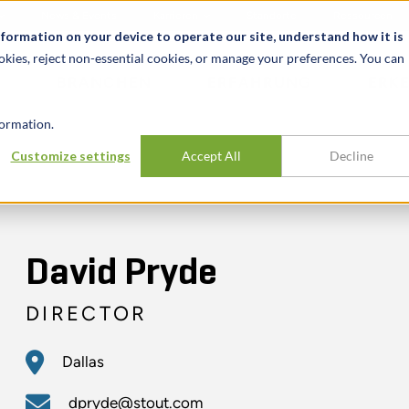
News & Events
Karrieren
Standorte
Ressourcen
nformation on your device to operate our site, understand how it is
okies, reject non-essential cookies, or manage your preferences. You can
BRANCHEN
ERFAHRUNG
ERK
ormation.
Customize settings
Accept All
Decline
David Pryde
DIRECTOR
Dallas
dpryde@stout.com