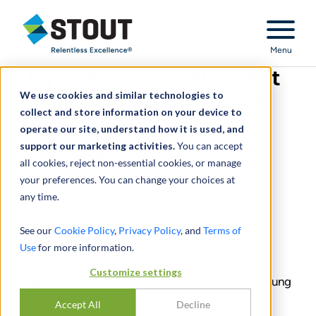
Stout Relentless Excellence
Menu
Jay Fishman von Stout hat
We use cookies and similar technologies to
den ABA Guide on Private
collect and store information on your device to
Market Valuation
operate our site, understand how it is used, and
support our marketing activities.
mitverfasst.
You can accept
all cookies, reject non-essential cookies, or manage
your preferences. You can change your choices at
April 28, 2026
any time.
TEILEN
See our
Cookie Policy
,
Privacy Policy
, and
Terms of
Use
for more information.
Stout gab heute bekannt, dass Jay E. Fishman,
Customize settings
Managing Director im Bereich Bewertungsberatung
des Unternehmens, Mitautor einer neuen
Accept All
Decline