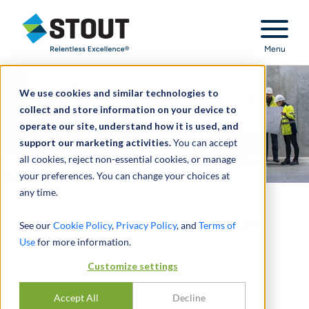
Stout Relentless Excellence
Menu
We use cookies and similar technologies to
collect and store information on your device to
operate our site, understand how it is used, and
support our marketing activities.
You can accept
all cookies, reject non-essential cookies, or manage
your preferences. You can change your choices at
any time.
Ingenieur- und Bauwesen
See our
Cookie Policy
,
Privacy Policy
, and
Terms of
Use
for more information.
FACHKUNDIGE BERATUNG IN EINEM
Customize settings
SICH ENTWICKELNDEN UND
DYNAMISCHEN SEKTOR
Accept All
Decline