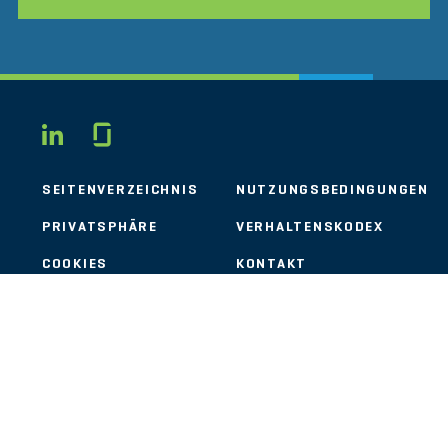
Glassdoor
LINKEDIN
SEITENVERZEICHNIS
NUTZUNGSBEDINGUNGEN
PRIVATSPHÄRE
VERHALTENSKODEX
COOKIES
KONTAKT
STOUT LOGO
© 2026 Stout Risius Ross, LLC | Stout is not a CPA firm.