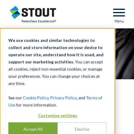
Stout Relentless Excellence
Menu
We use cookies and similar technologies to
collect and store information on your device to
operate our site, understand how it is used, and
support our marketing activities.
You can accept
all cookies, reject non-essential cookies, or manage
your preferences. You can change your choices at
any time.
Beratung beim Verkauf
See our
Cookie Policy
,
Privacy Policy
, and
Terms of
Use
for more information.
eines klassischen Reifen-
Customize settings
und Räderanbieters
Accept All
Decline