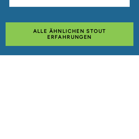
ALLE ÄHNLICHEN STOUT
ERFAHRUNGEN
Glassdoor
LINKEDIN
SEITENVERZEICHNIS
NUTZUNGSBEDINGUNGEN
PRIVATSPHÄRE
VERHALTENSKODEX
COOKIES
KONTAKT
STOUT LOGO