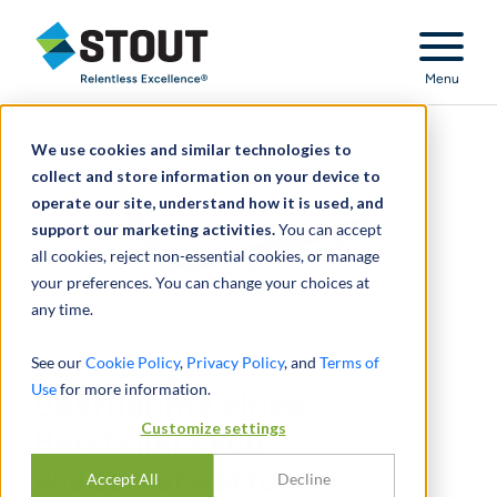
Stout Relentless Excellence
Menu
We use cookies and similar technologies to
collect and store information on your device to
operate our site, understand how it is used, and
support our marketing activities.
You can accept
all cookies, reject non-essential cookies, or manage
your preferences. You can change your choices at
any time.
Beratung bei der
See our
Cookie Policy
,
Privacy Policy
, and
Terms of
Use
for more information.
Übernahme eines
Customize settings
Herstellers von
wiederverwertbaren
Accept All
Decline