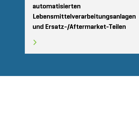
automatisierten
Lebensmittelverarbeitungsanlagen
und Ersatz-/Aftermarket-Teilen
SEITENVERZEICHNIS
NUTZUNGSBEDINGU
STOUT LOGO
© 2026 Stout Risius Ross, LLC | Stout is not a CPA firm.