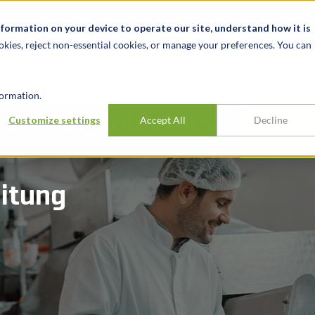
News & Events
Karrieren
Standorte
Ressourcen
nformation on your device to operate our site, understand how it is
okies, reject non-essential cookies, or manage your preferences. You can
BRANCHEN
ERFAHRUNG
ERK
ormation.
b eines Anbieters
Customize settings
Accept All
Decline
NE
itung