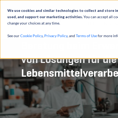
Über uns
We use cookies and similar technologies to collect and store i
used, and support our marketing activities.
You can accept all co
change your choices at any time.
LEISTUNGEN
See our
Cookie Policy
,
Privacy Policy
, and
Terms of Use
for more inf
Beratung beim Erwer
von Lösungen für die
Lebensmittelverarbe