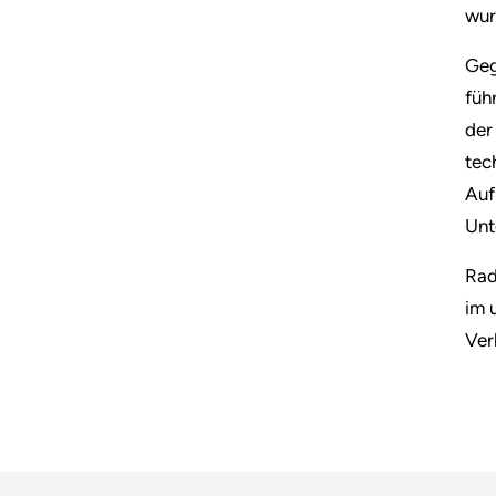
wur
Geg
füh
der
tec
Auf
Unt
Rad
im 
Ver