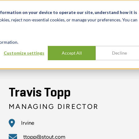
Notizie ed eventi
Opportunità di lavoro
Sedi
Risorse
nformation on your device to operate our site, understand how it is
okies, reject non-essential cookies, or manage your preferences. You can
SETTORI
TRACK RECORD
APPROFONDI
ormation.
Customize settings
Accept All
Decline
Travis Topp
MANAGING DIRECTOR
Irvine
ttopp@stout.com