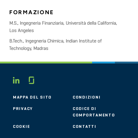
FORMAZIONE
M.S., Ingegneria Finanziaria, Università della California,
Los Angeles
B.Tech., Ingegneria Chimica, Indian Institute of
Technology, Madras
Glassdoor
LINKEDIN
MAPPA DEL SITO
CONDIZIONI
PRIVACY
CODICE DI
COMPORTAMENTO
COOKIE
CONTATTI