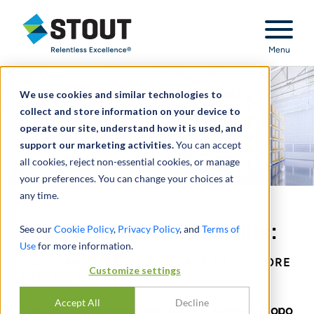
Stout Relentless Excellence
Menu
We use cookies and similar technologies to
collect and store information on your device to
operate our site, understand how it is used, and
support our marketing activities.
You can accept
all cookies, reject non-essential cookies, or manage
your preferences. You can change your choices at
any time.
Distribuzione di specialità:
See our
Cookie Policy
,
Privacy Policy
, and
Terms of
Use
for more information.
AGGIORNAMENTO ANNUALE DI SETTORE
Customize settings
DEL 2021
Accept All
Decline
L'attività di fusione e acquisizione aumenta dopo