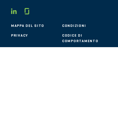
Glassdoor
LINKEDIN
MAPPA DEL SITO
CONDIZIONI
PRIVACY
CODICE DI
COMPORTAMENTO
COOKIE
CONTATTI
STOUT LOGO
© 2026 Stout Risius Ross, LLC | Stout is not a CPA firm.