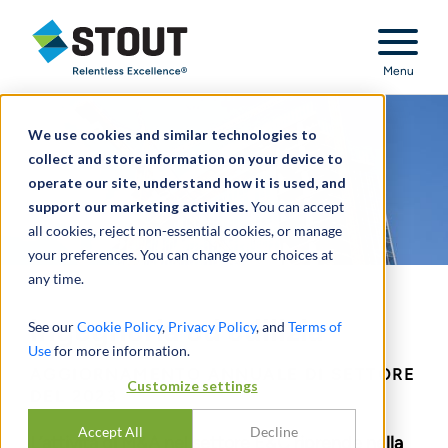
Stout Relentless Excellence
Menu
We use cookies and similar technologies to
collect and store information on your device to
operate our site, understand how it is used, and
support our marketing activities.
You can accept
all cookies, reject non-essential cookies, or manage
your preferences. You can change your choices at
any time.
Ingegneria ed edilizia
See our
Cookie Policy
,
Privacy Policy
, and
Terms of
Use
for more information.
AGGIORNAMENTO ANNUALE DI SETTORE
Customize settings
DEL 2023
Accept All
Decline
L’attività di M&A nel settore E&C riprende nella