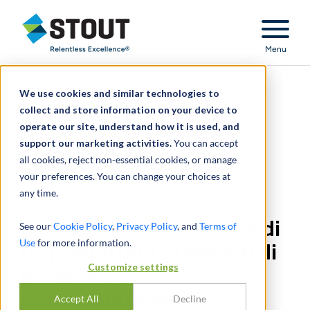
Stout Relentless Excellence
Menu
We use cookies and similar technologies to
collect and store information on your device to
operate our site, understand how it is used, and
support our marketing activities.
You can accept
all cookies, reject non-essential cookies, or manage
your preferences. You can change your choices at
any time.
Consulenza nella vendita di
See our
Cookie Policy
,
Privacy Policy
, and
Terms of
Use
for more information.
un produttore di sensori di
Customize settings
pressione e
strumentazione
Accept All
Decline