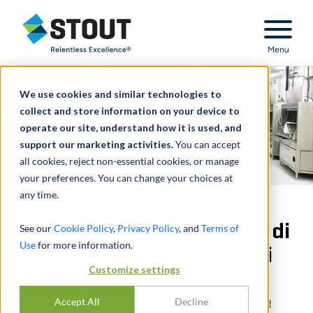
Stout Relentless Excellence
Menu
We use cookies and similar technologies to
collect and store information on your device to
operate our site, understand how it is used, and
support our marketing activities.
You can accept
all cookies, reject non-essential cookies, or manage
your preferences. You can change your choices at
any time.
Consulenza per la vendita di
See our
Cookie Policy
,
Privacy Policy
, and
Terms of
Use
for more information.
un produttore di soluzioni
Customize settings
automatizzate per il
lavaggio e la sanificazione
Accept All
Decline