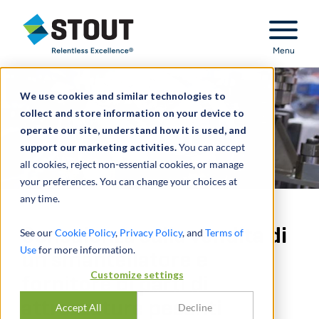
Stout Relentless Excellence
Menu
We use cookies and similar technologies to
collect and store information on your device to
operate our site, understand how it is used, and
support our marketing activities.
You can accept
all cookies, reject non-essential cookies, or manage
your preferences. You can change your choices at
any time.
Consulenza sulla vendita di
See our
Cookie Policy
,
Privacy Policy
, and
Terms of
Use
for more information.
un smantellatore e
Customize settings
fornitore di parti di
attrezzature pesanti
Accept All
Decline