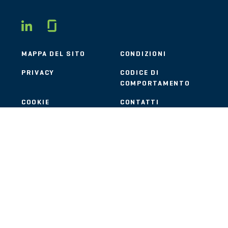
Glassdoor
LINKEDIN
MAPPA DEL SITO
CONDIZIONI
PRIVACY
CODICE DI
COMPORTAMENTO
COOKIE
CONTATTI
STOUT LOGO
© 2026 Stout Risius Ross, LLC | Stout is not a CPA firm.