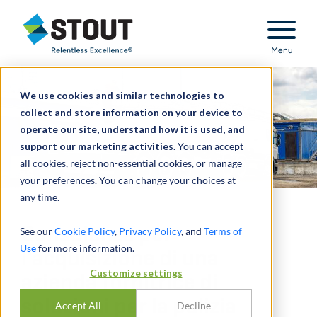
Stout Relentless Excellence
Menu
We use cookies and similar technologies to
collect and store information on your device to
operate our site, understand how it is used, and
support our marketing activities.
You can accept
all cookies, reject non-essential cookies, or manage
your preferences. You can change your choices at
any time.
Consulenza per
See our
Cookie Policy
,
Privacy Policy
, and
Terms of
Use
for more information.
l'acquisizione di una
Customize settings
azienda fornitrice di
soluzioni per la pulizia
Accept All
Decline