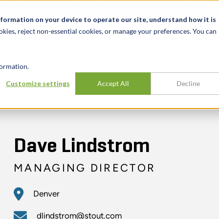
Notizie ed eventi
Opportunità di lavoro
Sedi
Risorse
nformation on your device to operate our site, understand how it is
okies, reject non-essential cookies, or manage your preferences. You can
SETTORI
TRACK RECORD
APPROFONDI
ormation.
Customize settings
Accept All
Decline
Dave Lindstrom
MANAGING DIRECTOR
Denver
dlindstrom@stout.com