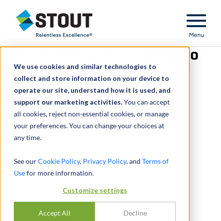
Stout Relentless Excellence
Menu
Gli esperti di Stout entrano
We use cookies and similar technologies to
a far parte dei comitati
collect and store information on your device to
tecnici dell'International
operate our site, understand how it is used, and
support our marketing activities.
Valuation Standards
You can accept
all cookies, reject non-essential cookies, or manage
Council
your preferences. You can change your choices at
any time.
February 28, 2023
See our
Cookie Policy
,
Privacy Policy
, and
Terms of
CONDIVIDERE
Use
for more information.
Customize settings
Per promuovere e migliorare gli standard di
valutazione a livello globale, l'International
Accept All
Decline