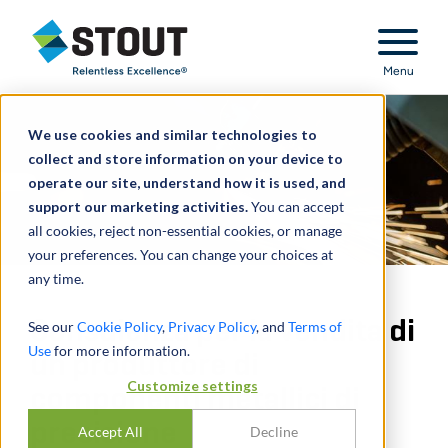
Stout Relentless Excellence
Menu
We use cookies and similar technologies to
collect and store information on your device to
operate our site, understand how it is used, and
support our marketing activities.
You can accept
all cookies, reject non-essential cookies, or manage
your preferences. You can change your choices at
any time.
Consulenza per la vendita di
See our
Cookie Policy
,
Privacy Policy
, and
Terms of
Use
for more information.
un produttore di
Customize settings
componenti metallici di
precisione
Accept All
Decline