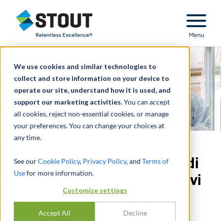
Stout Relentless Excellence
Menu
We use cookies and similar technologies to
collect and store information on your device to
operate our site, understand how it is used, and
support our marketing activities.
You can accept
all cookies, reject non-essential cookies, or manage
your preferences. You can change your choices at
any time.
Consulenza sulla vendita di
See our
Cookie Policy
,
Privacy Policy
, and
Terms of
Use
for more information.
un produttore di dispositivi
Customize settings
di protezione individuale
delle vie respiratorie
Accept All
Decline