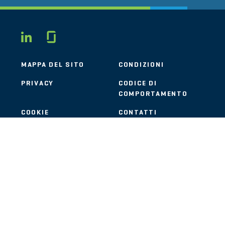
Glassdoor
LINKEDIN
MAPPA DEL SITO
CONDIZIONI
PRIVACY
CODICE DI
COMPORTAMENTO
COOKIE
CONTATTI
STOUT LOGO
© 2026 Stout Risius Ross, LLC | Stout is not a CPA firm.