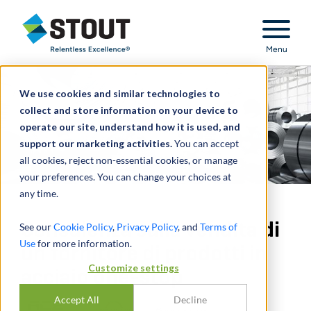
Stout Relentless Excellence
Menu
We use cookies and similar technologies to
collect and store information on your device to
operate our site, understand how it is used, and
support our marketing activities.
You can accept
all cookies, reject non-essential cookies, or manage
your preferences. You can change your choices at
any time.
Consulenza sulla vendita di
See our
Cookie Policy
,
Privacy Policy
, and
Terms of
Use
for more information.
un fornitore di prodotti in
Customize settings
acciaio one-stop
Accept All
Decline