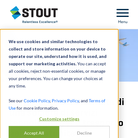
Stout Relentless Excellence
Menu
We use cookies and similar technologies to
collect and store information on your device to
operate our site, understand how it is used, and
support our marketing activities.
You can accept
all cookies, reject non-essential cookies, or manage
your preferences. You can change your choices at
any time.
Consulenza sulla vendita di
See our
Cookie Policy
,
Privacy Policy
, and
Terms of
Use
for more information.
una società di servizi
Customize settings
tecnologici per il trasporto
aereo statunitense
Accept All
Decline