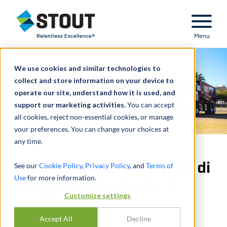
Stout Relentless Excellence
Menu
We use cookies and similar technologies to
collect and store information on your device to
operate our site, understand how it is used, and
support our marketing activities.
You can accept
all cookies, reject non-essential cookies, or manage
your preferences. You can change your choices at
any time.
Consulenza per la vendita di
See our
Cookie Policy
,
Privacy Policy
, and
Terms of
Use
for more information.
un produttore leader di
Customize settings
sanificazione e servizi
Accept All
Decline