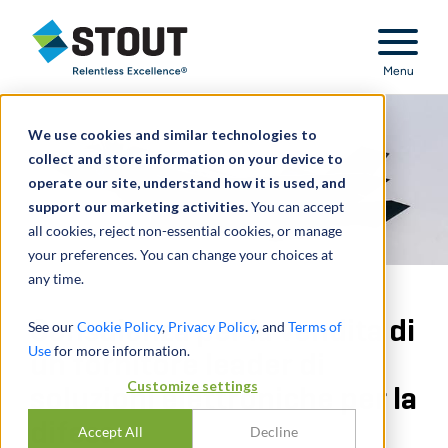
Stout Relentless Excellence
Menu
We use cookies and similar technologies to
collect and store information on your device to
operate our site, understand how it is used, and
support our marketing activities.
You can accept
all cookies, reject non-essential cookies, or manage
your preferences. You can change your choices at
any time.
Consulenza per la vendita di
See our
Cookie Policy
,
Privacy Policy
, and
Terms of
Use
for more information.
un fornitore leader di
Customize settings
soluzioni elettroniche per la
difesa
Accept All
Decline