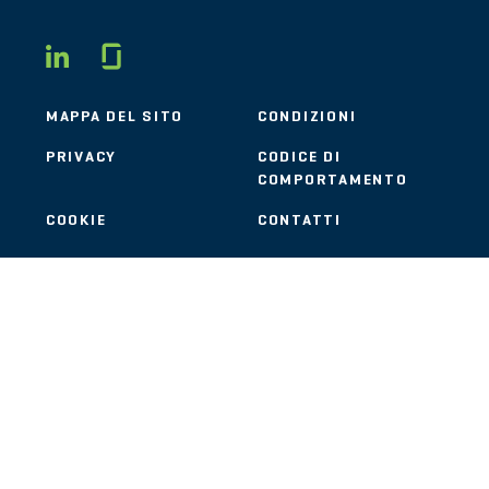
Glassdoor
LINKEDIN
MAPPA DEL SITO
CONDIZIONI
PRIVACY
CODICE DI
COMPORTAMENTO
COOKIE
CONTATTI
STOUT LOGO
© 2026 Stout Risius Ross, LLC | Stout is not a CPA firm.