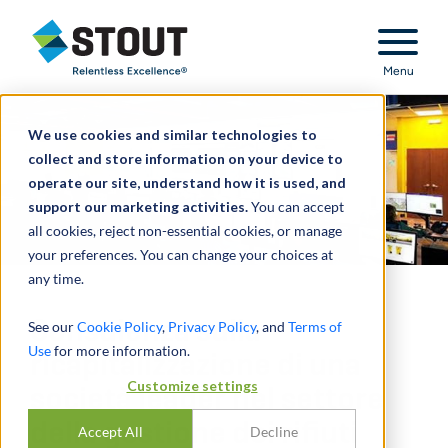
Stout Relentless Excellence
Menu
We use cookies and similar technologies to
collect and store information on your device to
operate our site, understand how it is used, and
support our marketing activities.
You can accept
all cookies, reject non-essential cookies, or manage
your preferences. You can change your choices at
any time.
Consulenza sulla
See our
Cookie Policy
,
Privacy Policy
, and
Terms of
Use
for more information.
ricapitalizzazione di una
Customize settings
società leader nel settore
della gestione dei rifiuti
Accept All
Decline