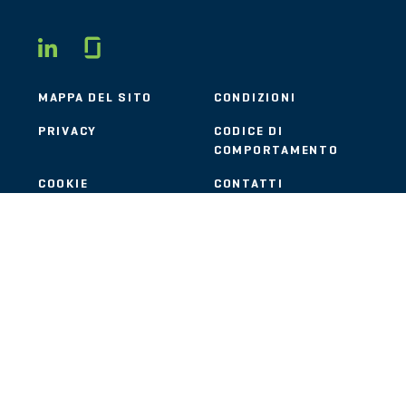
Glassdoor
LINKEDIN
MAPPA DEL SITO
CONDIZIONI
PRIVACY
CODICE DI
COMPORTAMENTO
COOKIE
CONTATTI
STOUT LOGO
© 2026 Stout Risius Ross, LLC | Stout is not a CPA firm.