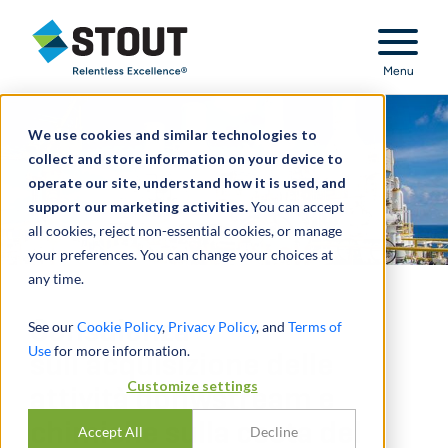
Stout Relentless Excellence
Menu
We use cookies and similar technologies to
collect and store information on your device to
operate our site, understand how it is used, and
support our marketing activities.
You can accept
all cookies, reject non-essential cookies, or manage
your preferences. You can change your choices at
any time.
Consulenza
See our
Cookie Policy
,
Privacy Policy
, and
Terms of
Use
for more information.
sull'acquisizione delle
Customize settings
attività donwstream e
chimiche sulla costa del
Accept All
Decline